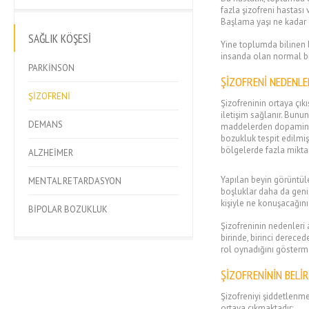
fazla şizofreni hastası 
Başlama yaşı ne kadar d
SAĞLIK KÖŞESİ
Yine toplumda bilinen b
insanda olan normal bir
PARKİNSON
ŞİZOFRENİ NEDENLE
ŞİZOFRENİ
Şizofreninin ortaya çıkı
iletişim sağlanır. Bunu
DEMANS
maddelerden dopaminin e
bozukluk tespit edilmi
bölgelerde fazla miktar
ALZHEİMER
Yapılan beyin görüntül
MENTAL RETARDASYON
boşluklar daha da geniş
kişiyle ne konuşacağını
BİPOLAR BOZUKLUK
Şizofreninin nedenleri 
birinde, birinci derece
rol oynadığını gösterme
ŞİZOFRENİNİN BELİR
Şizofreniyi şiddetlenme
ortaya çıkmaktadır: