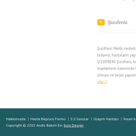
Şizofreni
Şizofreni: Nedir, nedenler
tedavisi, hastaların ya
ŞİZOFRENİ Şizofreni, b
maddelerin iletiminde 
olması ve beyin yapıs
oku
Hakkımızda
Hasta Başvuru Formu
S.S.Sorular
Ulaşım Haritası
İnsan k
Copyright © 2015 Andic Bakım Evi.
Euro Design