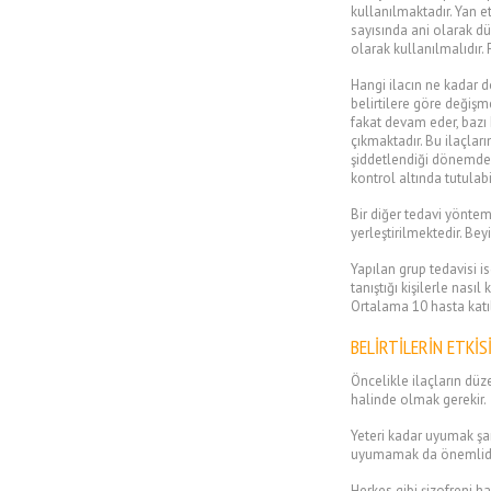
kullanılmaktadır. Yan et
sayısında ani olarak d
olarak kullanılmalıdır. 
Hangi ilacın ne kadar 
belirtilere göre değişm
fakat devam eder, bazı 
çıkmaktadır. Bu ilaçları
şiddetlendiği dönemde d
kontrol altında tutulabil
Bir diğer tedavi yöntemi
yerleştirilmektedir. Be
Yapılan grup tedavisi is
tanıştığı kişilerle nası
Ortalama 10 hasta katıl
BELİRTİLERİN ETKİ
Öncelikle ilaçların düz
halinde olmak gerekir.
Yeteri kadar uyumak şart
uyumamak da önemlidir.
Herkes gibi şizofreni h