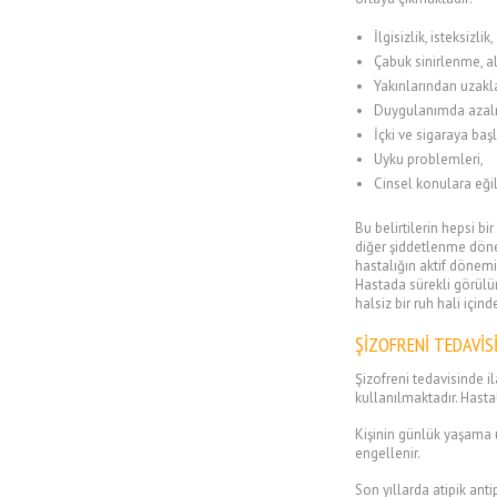
İlgisizlik, isteksizl
Çabuk sinirlenme, a
Yakınlarından uzak
Duygulanımda azal
İçki ve sigaraya b
Uyku problemleri,
Cinsel konulara eği
Bu belirtilerin hepsi bi
diğer şiddetlenme dönem
hastalığın aktif dönem
Hastada sürekli görülür
halsiz bir ruh hali içind
ŞİZOFRENİ TEDAVİS
Şizofreni tedavisinde il
kullanılmaktadır. Hastal
Kişinin günlük yaşama u
engellenir.
Son yıllarda atipik anti