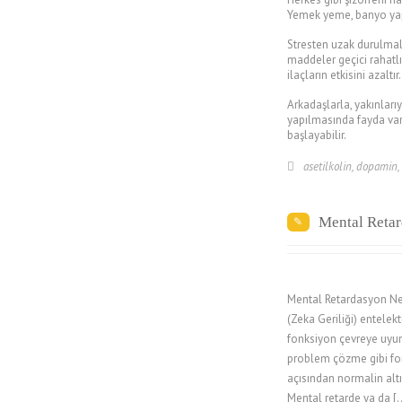
Yemek yeme, banyo yapm
Stresten uzak durulmalı
maddeler geçici rahatlı
ilaçların etkisini azaltır.
Arkadaşlarla, yakınlarıy
yapılmasında fayda vard
başlayabilir.
asetilkolin
,
dopamin
,
Mental Reta
Mental Retardasyon Ne
(Zeka Geriliği) entelek
fonksiyon çevreye uy
problem çözme gibi fo
açısından normalin altı
Mental retarde ya da 