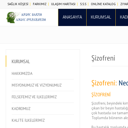
SAĞLIK KÖŞESİ
FARKIMIZ
ULAŞIM HARİTASI
S.S.S
ONLİNE KATALOG
ZIYA
ANASAYFA
KURUMSAL
KA
Şizofreni
KURUMSAL
HAKKIMIZDA
Şizofreni:
Ned
MİSYONUMUZ VE VİZYONUMUZ
ŞİZOFRENİ
FELSEFEMİZ VE İLKELERİMİZ
Şizofreni, beyindeki ki
çıkan bir beyin hastalığ
KADROMUZ
çok hastada ise tamamen
Toplumda bilinenin aks
KALİTE İLKELERİMİZ
Bu hastalık, toplumda 